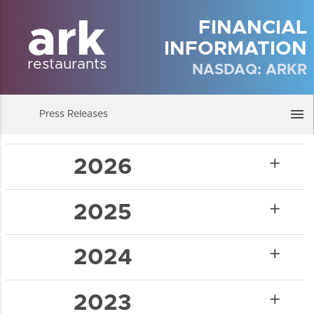
ark
FINANCIAL
INFORMATION
restaurants
NASDAQ: ARKR
menu
Press Releases
add
2026
add
2025
add
2024
add
2023